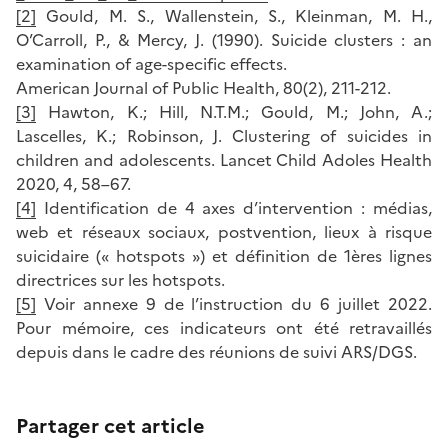
[2]
Gould, M. S., Wallenstein, S., Kleinman, M. H.,
O’Carroll, P., & Mercy, J. (1990). Suicide clusters : an
examination of age-specific effects.
American Journal of Public Health, 80(2), 211-212.
[3]
Hawton, K.; Hill, N.T.M.; Gould, M.; John, A.;
Lascelles, K.; Robinson, J. Clustering of suicides in
children and adolescents. Lancet Child Adoles Health
2020, 4, 58–67.
[4]
Identification de 4 axes d’intervention : médias,
web et réseaux sociaux, postvention, lieux à risque
suicidaire (« hotspots ») et définition de 1ères lignes
directrices sur les hotspots.
[5]
Voir annexe 9 de l’instruction du 6 juillet 2022.
Pour mémoire, ces indicateurs ont été retravaillés
depuis dans le cadre des réunions de suivi ARS/DGS.
Partager cet article