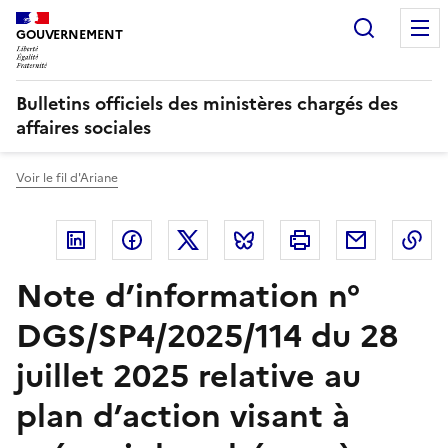
Panneau de gestion des cookies
Recherc
GOUVERNEMENT
Bulletins officiels des ministères chargés des
affaires sociales
Voir le fil d'Ariane
Linkedin
Facebook
Twitter
Bluesky
Imprimer
Courriel
Co
Note d’information n°
DGS/SP4/2025/114 du 28
juillet 2025 relative au
plan d’action visant à