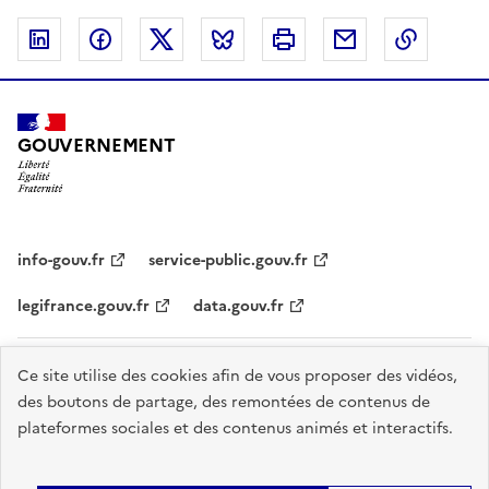
Linkedin
Facebook
Twitter
Bluesky
Imprimer
Courriel
Copier 
GOUVERNEMENT
info-gouv.fr
service-public.gouv.fr
legifrance.gouv.fr
data.gouv.fr
Plan du site
Accessibilité : partiellement conforme
Cookies
Ce site utilise des cookies afin de vous proposer des vidéos,
des boutons de partage, des remontées de contenus de
Mentions légales
Gestion des cookies
plateformes sociales et des contenus animés et interactifs.
Sauf mention explicite de propriété intellectuelle détenue par des tiers,
les contenus de ce site sont proposés sous
licence etalab-2.0
.