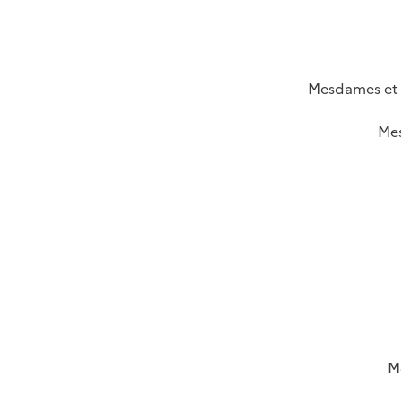
Mesdames et M
Mes
M