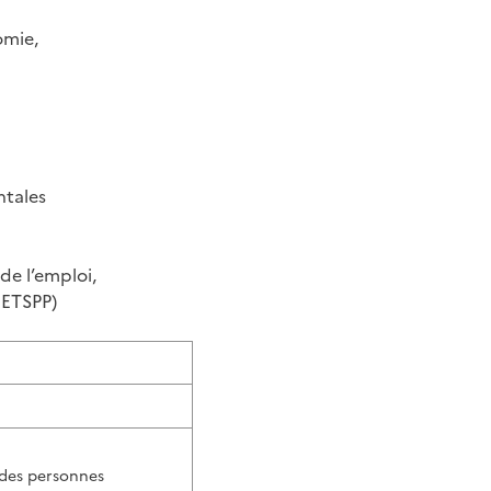
omie,
ntales
de l’emploi,
DETSPP)
t des personnes