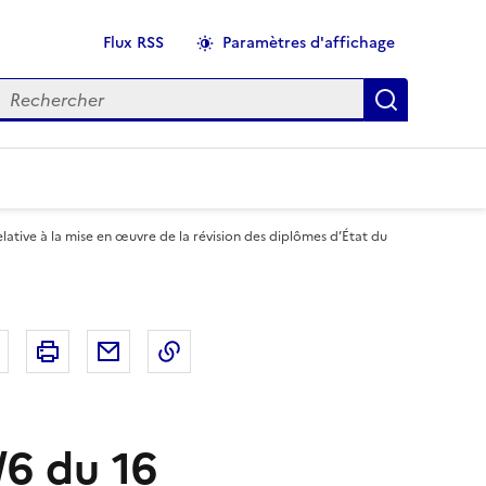
Flux RSS
Paramètres d'affichage
echercher
Applique
ative à la mise en œuvre de la révision des diplômes d’État du
r
Bluesky
Imprimer
Courriel
Copier dans le presse papier
6 du 16