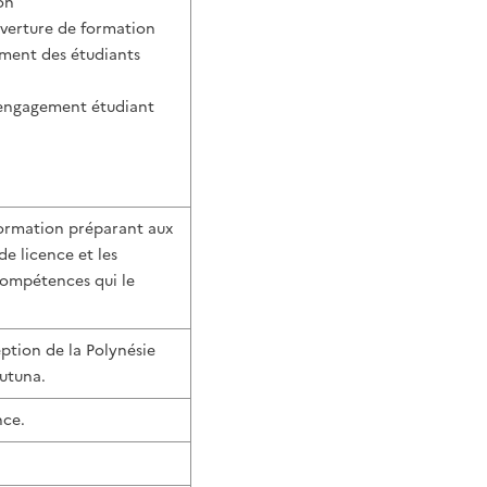
on
uverture de formation
nement des étudiants
l’engagement étudiant
 formation préparant aux
de licence et les
compétences qui le
eption de la Polynésie
Futuna.
nce.