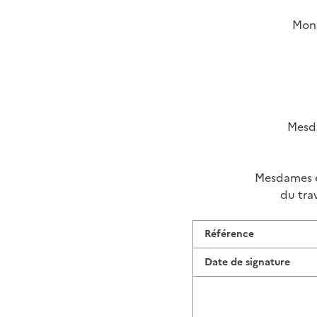
Mons
Mesda
Mesdames et
du tra
Référence
Date de signature