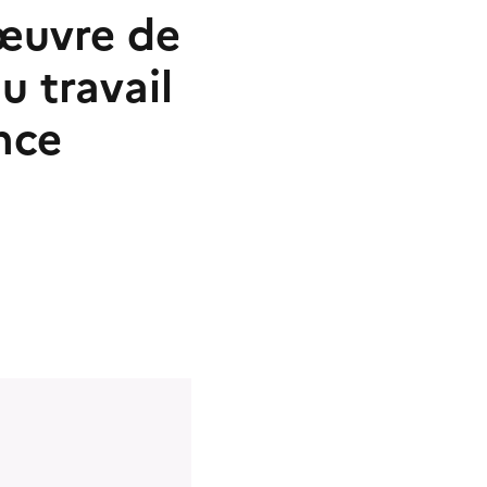
 œuvre de
u travail
ence