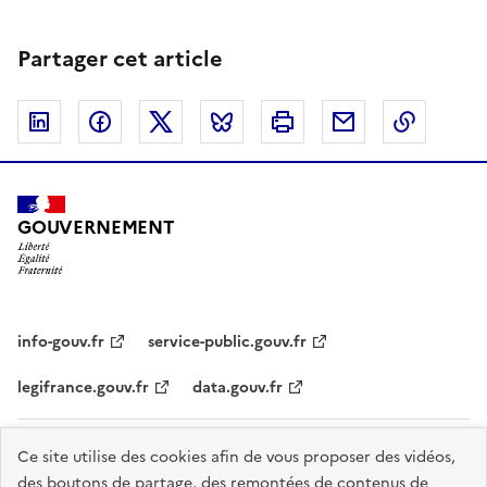
Partager cet article
Linkedin
Facebook
Twitter
Bluesky
Imprimer
Courriel
Copier 
GOUVERNEMENT
info-gouv.fr
service-public.gouv.fr
legifrance.gouv.fr
data.gouv.fr
Plan du site
Accessibilité : partiellement conforme
Cookies
Ce site utilise des cookies afin de vous proposer des vidéos,
des boutons de partage, des remontées de contenus de
Mentions légales
Gestion des cookies