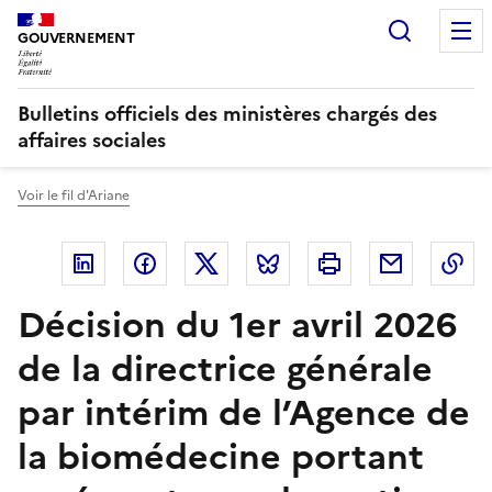
Panneau de gestion des cookies
Recherc
GOUVERNEMENT
Bulletins officiels des ministères chargés des
affaires sociales
Voir le fil d'Ariane
Linkedin
Facebook
Twitter
Bluesky
Imprimer
Courriel
Co
Décision du 1er avril 2026
de la directrice générale
par intérim de l’Agence de
la biomédecine portant