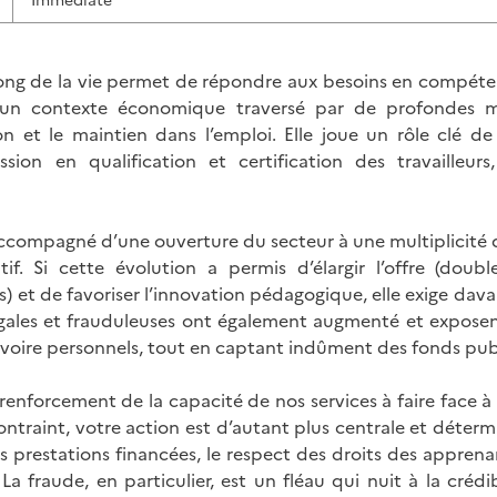
Immédiate
ong de la vie permet de répondre aux besoins en compéten
s un contexte économique traversé par de profondes mu
rtion et le maintien dans l’emploi. Elle joue un rôle clé d
sion en qualification et certification des travailleu
compagné d’une ouverture du secteur à une multiplicité d’
atif. Si cette évolution a permis d’élargir l’offre (d
s) et de favoriser l’innovation pédagogique, elle exige dav
llégales et frauduleuses ont également augmenté et expose
, voire personnels, tout en captant indûment des fonds pub
enforcement de la capacité de nos services à faire face à
ntraint, votre action est d’autant plus centrale et déter
es prestations financées, le respect des droits des apprenan
a fraude, en particulier, est un fléau qui nuit à la crédib