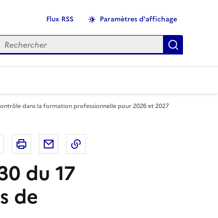
Flux RSS
Paramètres d'affichage
echercher
Applique
contrôle dans la formation professionnelle pour 2026 et 2027
r
Bluesky
Imprimer
Courriel
Copier dans le presse papier
30 du 17
és de