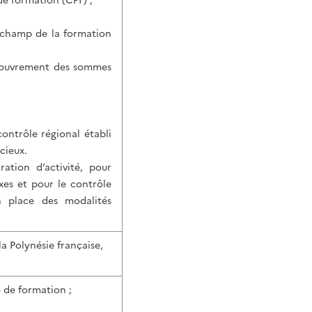
de formation (CPF) ;
u champ de la formation
recouvrement des sommes
ontrôle régional établi
cieux.
ation d’activité, pour
xes et pour le contrôle
n place des modalités
la Polynésie française,
e de formation ;