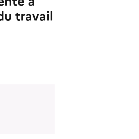
ente à
du travail