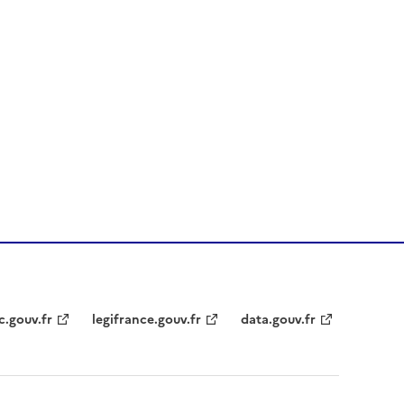
c.gouv.fr
legifrance.gouv.fr
data.gouv.fr