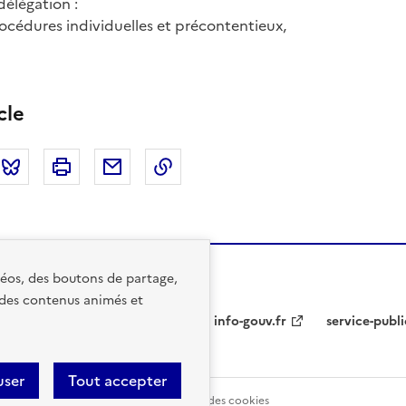
délégation :
océdures individuelles et précontentieux,
cle
tter
Bluesky
Imprimer
Courriel
Copier dans le presse papier
idéos, des boutons de partage,
 des contenus animés et
info-gouv.fr
service-publi
user
Tout accepter
kies
Mentions légales
Gestion des cookies