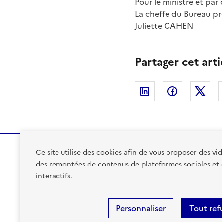
Pour le ministre et par 
La cheffe du Bureau pr
Juliette CAHEN
Partager cet arti
Linkedin
Facebook
Twi
Ce site utilise des cookies afin de vous proposer des v
des remontées de contenus de plateformes sociales et
GOUVERNEMENT
interactifs.
Personnaliser
Tout ref
Plan du site
Accessibilité : partiellement conforme
Coo