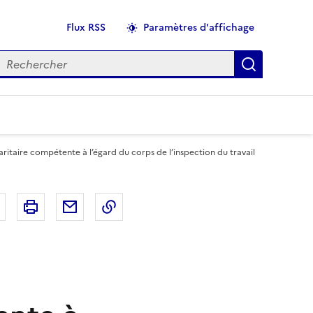
Flux RSS
Paramètres d'affichage
echercher
Applique
itaire compétente à l’égard du corps de l’inspection du travail
r
Bluesky
Imprimer
Courriel
Copier dans le presse papier