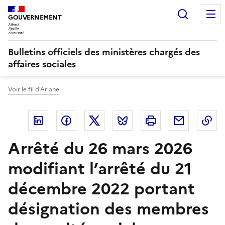
Panneau de gestion des cookies
Recherc
GOUVERNEMENT
Bulletins officiels des ministères chargés des
affaires sociales
Voir le fil d'Ariane
Linkedin
Facebook
Twitter
Bluesky
Imprimer
Courriel
Co
Arrêté du 26 mars 2026
modifiant l’arrêté du 21
décembre 2022 portant
désignation des membres