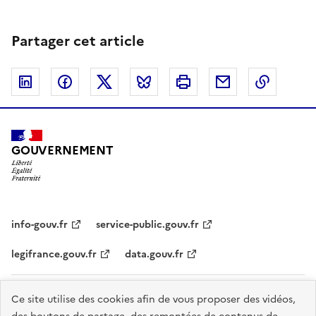
Partager cet article
Linkedin
Facebook
Twitter
Bluesky
Imprimer
Courriel
Copier 
GOUVERNEMENT
info-gouv.fr
service-public.gouv.fr
legifrance.gouv.fr
data.gouv.fr
Plan du site
Accessibilité : partiellement conforme
Cookies
Ce site utilise des cookies afin de vous proposer des vidéos,