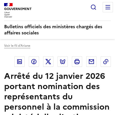
Panneau de gestion des cookies
Recherc
GOUVERNEMENT
Bulletins officiels des ministères chargés des
affaires sociales
Voir le fil d'Ariane
Linkedin
Facebook
Twitter
Bluesky
Imprimer
Courriel
Co
Arrêté du 12 janvier 2026
portant nomination des
représentants du
personnel à la commission