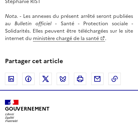
Stéphanie RIST
Nota.
- Les annexes du présent arrêté seront publiées
au
Bulletin officiel
- Santé - Protection sociale -
Solidarités. Elles peuvent être téléchargées sur le site
internet du
ministère chargé de la santé
.
Partager cet article
Linkedin
Facebook
Twitter
Bluesky
Imprimer
Courriel
Copier 
GOUVERNEMENT