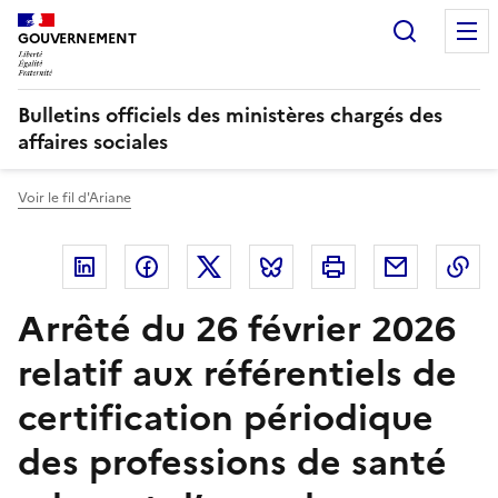
Panneau de gestion des cookies
Recherc
GOUVERNEMENT
Bulletins officiels des ministères chargés des
affaires sociales
Voir le fil d'Ariane
Linkedin
Facebook
Twitter
Bluesky
Imprimer
Courriel
Co
Arrêté du 26 février 2026
relatif aux référentiels de
certification périodique
des professions de santé