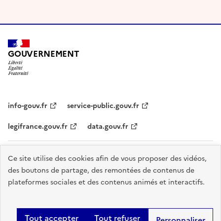
GOUVERNEMENT
info-gouv.fr
service-public.gouv.fr
legifrance.gouv.fr
data.gouv.fr
Plan du site
Accessibilité : partiellement conforme
Cookies
Ce site utilise des cookies afin de vous proposer des vidéos,
des boutons de partage, des remontées de contenus de
Mentions légales
Gestion des cookies
plateformes sociales et des contenus animés et interactifs.
Sauf mention explicite de propriété intellectuelle détenue par des tiers,
les contenus de ce site sont proposés sous
licence etalab-2.0
.
Tout accepter
Tout refuser
Personnaliser