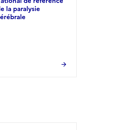
ational de référence
e la paralysie
érébrale