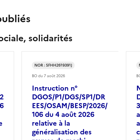
publiés
ciale, solidarités
NOR : SFHH2619391J
BO du
7 août 2026
B
Instruction n°
N
2
DGOS/P1/DGS/SP1/DR
26
EES/OSAM/BESP/2026/
3
106 du 4 août 2026
a
e
relative à la
a
généralisation des
c