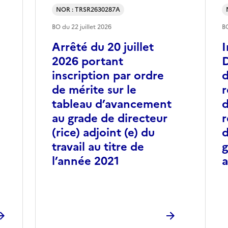
NOR : TRSR2630287A
BO du
22 juillet 2026
B
Arrêté du 20 juillet
I
2026 portant
inscription par ordre
d
de mérite sur le
r
tableau d’avancement
d
au grade de directeur
r
(rice) adjoint (e) du
d
travail au titre de
g
l’année 2021
a