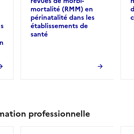
revues de morbi-
n
mortalité (RMM) en
d
périnatalité dans les
c
ns
établissements de
santé
en
rmation professionnelle