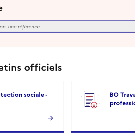
e
etins officiels
tection sociale -
BO Trava
professi